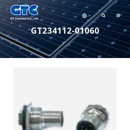
GT234112-01060