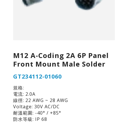
M12 A-Coding 2A 6P Panel
Front Mount Male Solder
GT234112-01060
規格:
電流: 2.0A
線徑: 22 AWG ~ 28 AWG
Voltage: 30V AC/DC
耐溫範圍: -40° / +85°
防水等級: IP 68