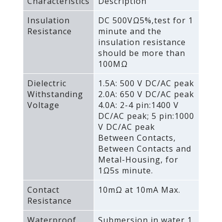
Characteristics
Description
Insulation
DC 500VΩ5%‚test for 1
Resistance
minute and the
insulation resistance
should be more than
100MΩ
Dielectric
1.5A: 500 V DC/AC peak
Withstanding
2.0A: 650 V DC/AC peak
Voltage
4.0A: 2-4 pin:1400 V
DC/AC peak; 5 pin:1000
V DC/AC peak
Between Contacts‚
Between Contacts and
Metal-Housing‚ for
1Ω5s minute.
Contact
10mΩ at 10mA Max.
Resistance
Waterproof
Submersion in water 1