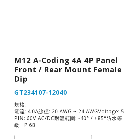
M12 A-Coding 4A 4P Panel
Front / Rear Mount Female
Dip
GT234107-12040
規格:
電流: 4.0A線徑: 20 AWG ~ 24 AWGVoltage: 5
PIN: 60V AC/DC耐溫範圍: -40° / +85°防水等
級: IP 68