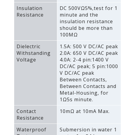
Insulation
DC 500VΩ5%‚test for 1
Resistance
minute and the
insulation resistance
should be more than
100MΩ
Dielectric
1.5A: 500 V DC/AC peak
Withstanding
2.0A: 650 V DC/AC peak
Voltage
4.0A: 2-4 pin:1400 V
DC/AC peak; 5 pin:1000
V DC/AC peak
Between Contacts‚
Between Contacts and
Metal-Housing‚ for
1Ω5s minute.
Contact
10mΩ at 10mA Max.
Resistance
Waterproof
Submersion in water 1