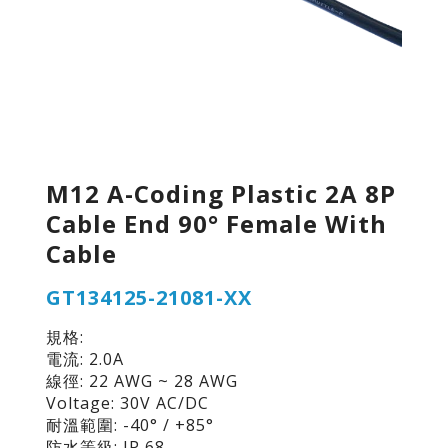
M12 A-Coding Plastic 2A 8P
Cable End 90° Female With
Cable
GT134125-21081-XX
規格:
電流: 2.0A
線徑: 22 AWG ~ 28 AWG
Voltage: 30V AC/DC
耐溫範圍: -40° / +85°
防水等級: IP 68