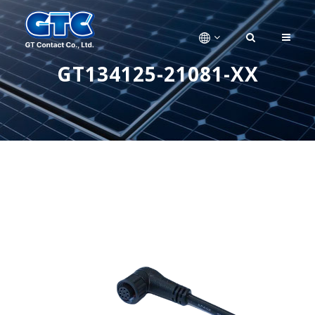
GT134125-21081-XX