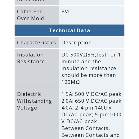
Cable End
PVC
Over Mold
Technical Data
Characteristics
Description
Insulation
DC 500VΩ5%‚test for 1
Resistance
minute and the
insulation resistance
should be more than
100MΩ
Dielectric
1.5A: 500 V DC/AC peak
Withstanding
2.0A: 650 V DC/AC peak
Voltage
4.0A: 2-4 pin:1400 V
DC/AC peak; 5 pin:1000
V DC/AC peak
Between Contacts‚
Between Contacts and