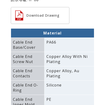
Download Drawing
Material
Cable End
PA66
Base/Cover
Cable End
Copper Alloy With Ni
Screw Nut
Plating
Cable End
Copper Alloy‚ Au
Contacts
Plating
Cable End O-
Silicone
Ring
Cable End
PE
Inner Mold