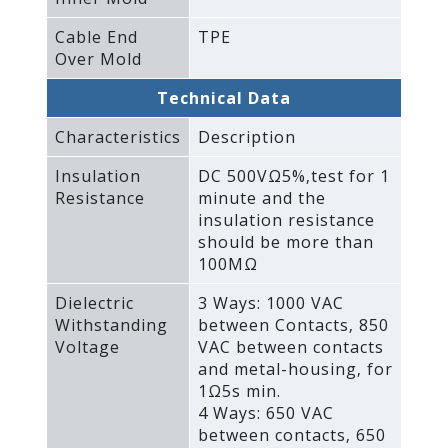
Cable End
TPE
Over Mold
Technical Data
Characteristics
Description
Insulation
DC 500VΩ5%‚test for 1
Resistance
minute and the
insulation resistance
should be more than
100MΩ
Dielectric
3 Ways: 1000 VAC
Withstanding
between Contacts‚ 850
Voltage
VAC between contacts
and metal-housing‚ for
1Ω5s min.
4 Ways: 650 VAC
between contacts‚ 650