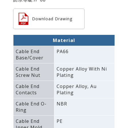
Download Drawing
Material
Cable End
PA66
Base/Cover
Cable End
Copper Alloy With Ni
Screw Nut
Plating
Cable End
Copper Alloy‚ Au
Contacts
Plating
Cable End O-
NBR
Ring
Cable End
PE
Inner Mold