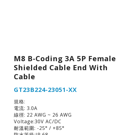
M8 B-Coding 3A 5P Female
Shielded Cable End With
Cable
GT23B224-23051-XX
規格:
電流: 3.0A
線徑: 22 AWG ~ 26 AWG
Voltage:30V AC/DC
耐溫範圍: -25° / +85°
防水等級:IP 68