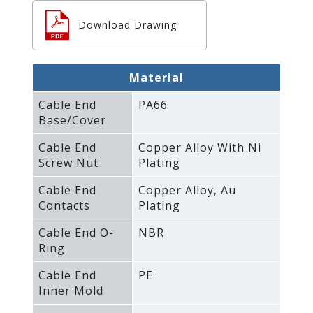
Download Drawing
Material
Cable End
PA66
Base/Cover
Cable End
Copper Alloy With Ni
Screw Nut
Plating
Cable End
Copper Alloy‚ Au
Contacts
Plating
Cable End O-
NBR
Ring
Cable End
PE
Inner Mold