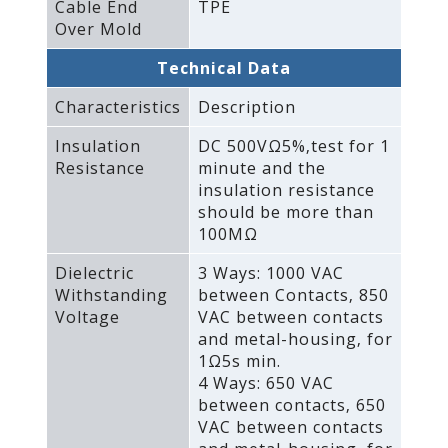
Cable End
TPE
Over Mold
Technical Data
Characteristics
Description
Insulation
DC 500VΩ5%‚test for 1
Resistance
minute and the
insulation resistance
should be more than
100MΩ
Dielectric
3 Ways: 1000 VAC
Withstanding
between Contacts‚ 850
Voltage
VAC between contacts
and metal-housing‚ for
1Ω5s min.
4 Ways: 650 VAC
between contacts‚ 650
VAC between contacts