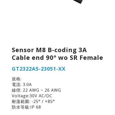
Sensor M8 B-coding 3A
Cable end 90° wo SR Female
GT2322A5-23051-XX
規格:
電流: 3.0A
線徑: 22 AWG ~ 26 AWG
Voltage:30V AC/DC
耐溫範圍: -25° / +85°
防水等級:IP 68