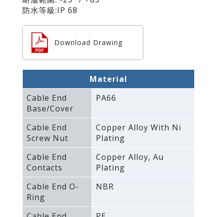
防水等級:IP 68
Download Drawing
Material
Cable End
PA66
Base/Cover
Cable End
Copper Alloy With Ni
Screw Nut
Plating
Cable End
Copper Alloy‚ Au
Contacts
Plating
Cable End O-
NBR
Ring
Cable End
PE