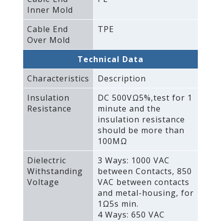
Inner Mold
Cable End
TPE
Over Mold
Technical Data
Characteristics
Description
Insulation
DC 500VΩ5%‚test for 1
Resistance
minute and the
insulation resistance
should be more than
100MΩ
Dielectric
3 Ways: 1000 VAC
Withstanding
between Contacts‚ 850
Voltage
VAC between contacts
and metal-housing‚ for
1Ω5s min.
4 Ways: 650 VAC