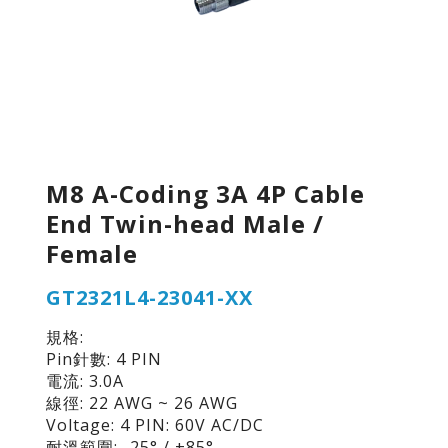
M8 A-Coding 3A 4P Cable
End Twin-head Male /
Female
GT2321L4-23041-XX
規格:
Pin針數: 4 PIN
電流: 3.0A
線徑: 22 AWG ~ 26 AWG
Voltage: 4 PIN: 60V AC/DC
耐溫範圍: -25° / +85°