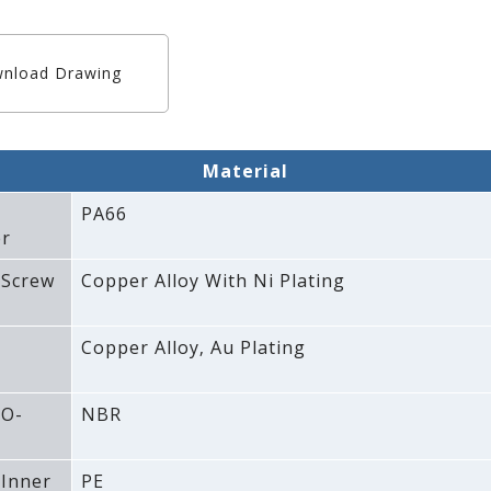
nload Drawing
Material
PA66
r
 Screw
Copper Alloy With Ni Plating
Copper Alloy‚ Au Plating
 O-
NBR
 Inner
PE