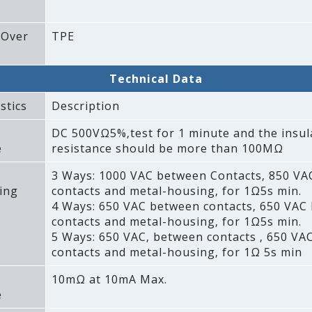
 Over
TPE
Technical Data
stics
Description
DC 500VΩ5%‚test for 1 minute and the insul
e
resistance should be more than 100MΩ
3 Ways: 1000 VAC between Contacts‚ 850 V
ing
contacts and metal-housing‚ for 1Ω5s min.
4 Ways: 650 VAC between contacts‚ 650 VAC
contacts and metal-housing‚ for 1Ω5s min.
5 Ways: 650 VAC‚ between contacts ‚ 650 VA
contacts and metal-housing‚ for 1Ω 5s min
10mΩ at 10mA Max.
e