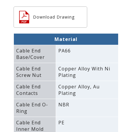
Download Drawing
Material
Cable End
PA66
Base/Cover
Cable End
Copper Alloy With Ni
Screw Nut
Plating
Cable End
Copper Alloy‚ Au
Contacts
Plating
Cable End O-
NBR
Ring
Cable End
PE
Inner Mold