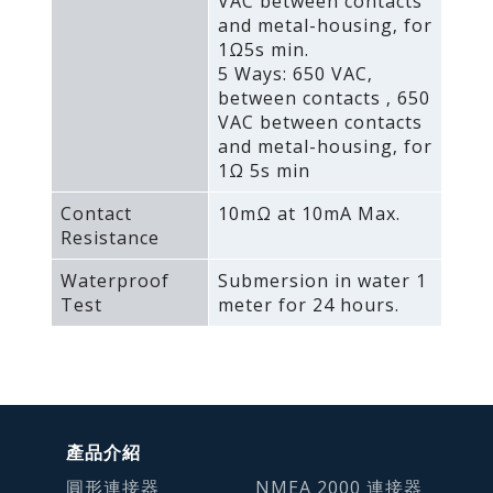
VAC between contacts
and metal-housing‚ for
1Ω5s min.
5 Ways: 650 VAC‚
between contacts ‚ 650
VAC between contacts
and metal-housing‚ for
1Ω 5s min
Contact
10mΩ at 10mA Max.
Resistance
Waterproof
Submersion in water 1
Test
meter for 24 hours.
產品介紹
圓形連接器
NMEA 2000 連接器