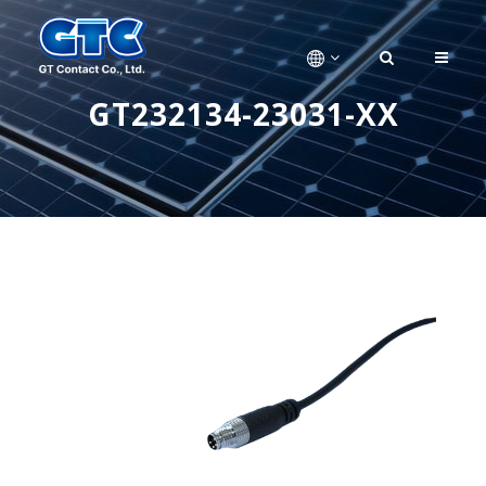
GT232134-23031-XX