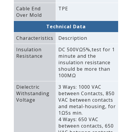
Cable End
TPE
Over Mold
Technical Data
Characteristics
Description
Insulation
DC 500VΩ5%‚test for 1
Resistance
minute and the
insulation resistance
should be more than
100MΩ
Dielectric
3 Ways: 1000 VAC
Withstanding
between Contacts‚ 850
Voltage
VAC between contacts
and metal-housing‚ for
1Ω5s min.
4 Ways: 650 VAC
between contacts‚ 650