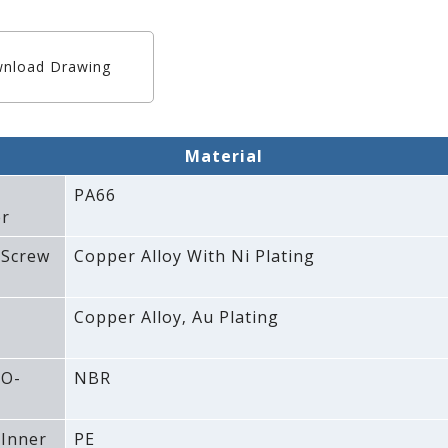
nload Drawing
Material
PA66
r
 Screw
Copper Alloy With Ni Plating
Copper Alloy‚ Au Plating
 O-
NBR
 Inner
PE