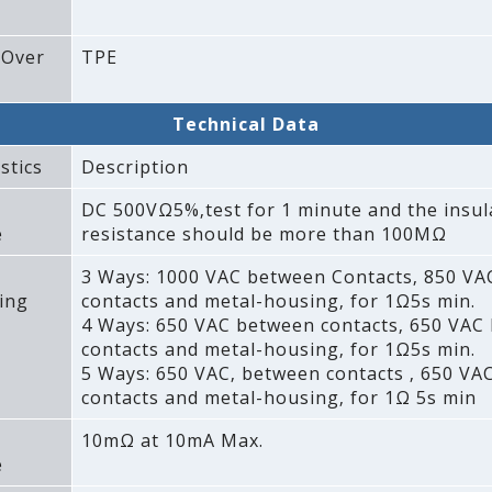
 Over
TPE
Technical Data
stics
Description
DC 500VΩ5%‚test for 1 minute and the insul
e
resistance should be more than 100MΩ
3 Ways: 1000 VAC between Contacts‚ 850 V
ing
contacts and metal-housing‚ for 1Ω5s min.
4 Ways: 650 VAC between contacts‚ 650 VAC
contacts and metal-housing‚ for 1Ω5s min.
5 Ways: 650 VAC‚ between contacts ‚ 650 VA
contacts and metal-housing‚ for 1Ω 5s min
10mΩ at 10mA Max.
e