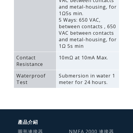
VAC between contacts
and metal-housing‚ for
1Ω5s min.
5 Ways: 650 VAC‚
between contacts ‚ 650
VAC between contacts
and metal-housing‚ for
1Ω 5s min
Contact
10mΩ at 10mA Max.
Resistance
Waterproof
Submersion in water 1
Test
meter for 24 hours.
產品介紹
圓形連接器
NMEA 2000 連接器