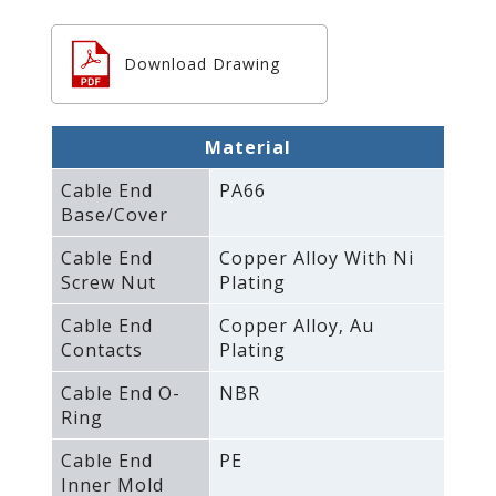
Download Drawing
Material
Cable End
PA66
Base/Cover
Cable End
Copper Alloy With Ni
Screw Nut
Plating
Cable End
Copper Alloy‚ Au
Contacts
Plating
Cable End O-
NBR
Ring
Cable End
PE
Inner Mold