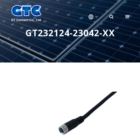
GT232124-23042-XX