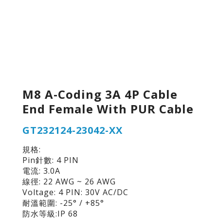
M8 A-Coding 3A 4P Cable
End Female With PUR Cable
GT232124-23042-XX
規格:
Pin針數: 4 PIN
電流: 3.0A
線徑: 22 AWG ~ 26 AWG
Voltage: 4 PIN: 30V AC/DC
耐溫範圍: -25° / +85°
防水等級:IP 68