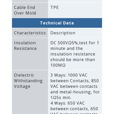
Cable End
TPE
Over Mold
Technical Data
Characteristics
Description
Insulation
DC 500VΩ5%‚test for 1
Resistance
minute and the
insulation resistance
should be more than
100MΩ
Dielectric
3 Ways: 1000 VAC
Withstanding
between Contacts‚ 850
Voltage
VAC between contacts
and metal-housing‚ for
1Ω5s min.
4 Ways: 650 VAC
between contacts‚ 650