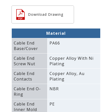
Download Drawing
Material
Cable End
PA66
Base/Cover
Cable End
Copper Alloy With Ni
Screw Nut
Plating
Cable End
Copper Alloy‚ Au
Contacts
Plating
Cable End O-
NBR
Ring
Cable End
PE
Inner Mold