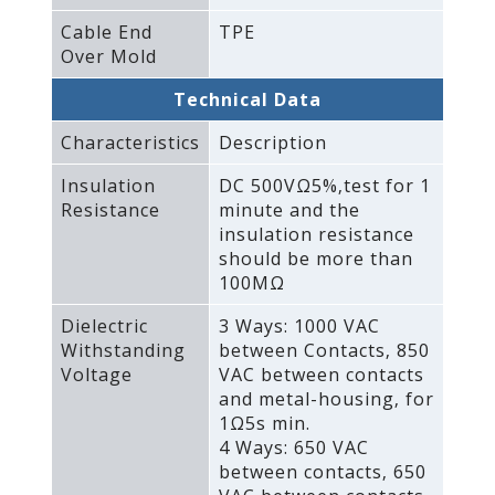
Cable End
TPE
Over Mold
Technical Data
Characteristics
Description
Insulation
DC 500VΩ5%‚test for 1
Resistance
minute and the
insulation resistance
should be more than
100MΩ
Dielectric
3 Ways: 1000 VAC
Withstanding
between Contacts‚ 850
Voltage
VAC between contacts
and metal-housing‚ for
1Ω5s min.
4 Ways: 650 VAC
between contacts‚ 650