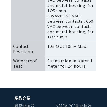
VAC between contacts
and metal-housing‚ for
1Ω5s min.
5 Ways: 650 VAC‚
between contacts ‚ 650
VAC between contacts
and metal-housing‚ for
1Ω 5s min
Contact
10mΩ at 10mA Max.
Resistance
Waterproof
Submersion in water 1
Test
meter for 24 hours.
產品介紹
圓形連接器
NMEA 2000 連接器