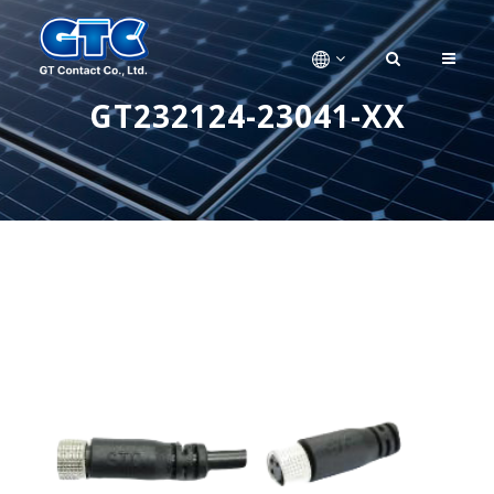
GT232124-23041-XX