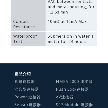
VAC between contacts
and metal-housing‚ for
1Ω 5s min
Contact
10mΩ at 10mA Max.
Resistance
Waterproof
Submersion in water 1
Test
meter for 24 hours.
產品介紹
圓形連接器
NMEA 2000 連接器
混合型連接器
Push Lock連接器
Power 連接器
AV連接器
Sensor連接器
SFP Module 連接器