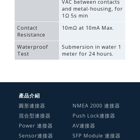
VAC between contacts
and metal-housing‚ for
1Ω 5s min
Contact
10mΩ at 10mA Max.
Resistance
Waterproof
Submersion in water 1
Test
meter for 24 hours.
產品介紹
圓形連接器
NMEA 2000 連接器
混合型連接器
Push Lock連接器
Power 連接器
AV連接器
Sensor連接器
SFP Module 連接器