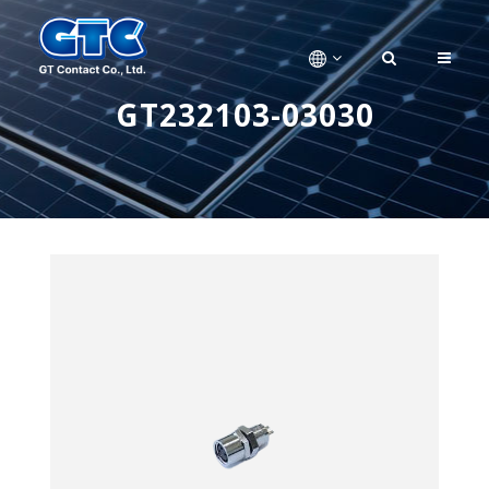
GT232103-03030