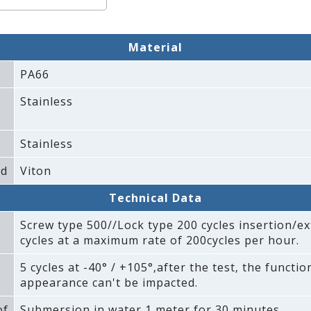
Material
PA66
Stainless
Stainless
ad
Viton
Technical Data
Screw type 500//Lock type 200 cycles insertion/ex
cycles at a maximum rate of 200cycles per hour.
5 cycles at -40° / +105°‚after the test‚ the functi
appearance can't be impacted.
of
Submersion in water 1 meter for 30 minutes.