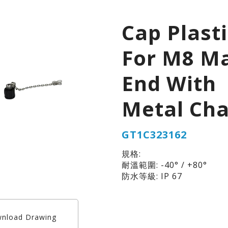
Cap Plast
For M8 M
End With
Metal Cha
GT1C323162
規格:
耐溫範圍: -40° / +80°
防水等級: IP 67
nload Drawing