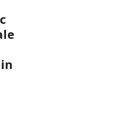
ic
ale
in