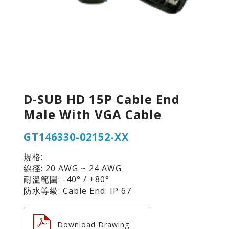
D-SUB HD 15P Cable End
Male With VGA Cable
GT146330-02152-XX
規格:
線徑: 20 AWG ~ 24 AWG
耐溫範圍: -40° / +80°
防水等級: Cable End: IP 67
Download Drawing