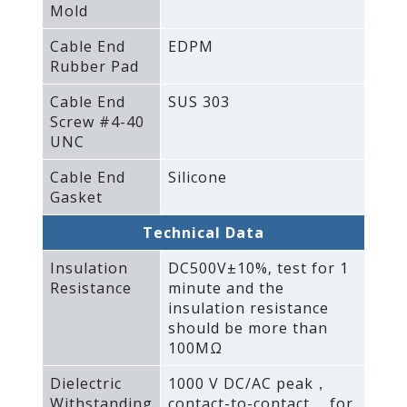
Mold
Cable End
EDPM
Rubber Pad
Cable End
SUS 303
Screw #4-40
UNC
Cable End
Silicone
Gasket
Technical Data
Insulation
DC500V±10%‚ test for 1
Resistance
minute and the
insulation resistance
should be more than
100MΩ
Dielectric
1000 V DC/AC peak，
Withstanding
contact-to-contact， for