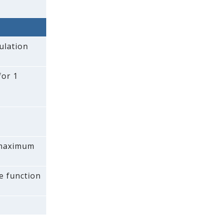
ulation
for 1
a maximum
e function