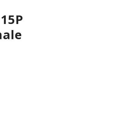
 15P
male