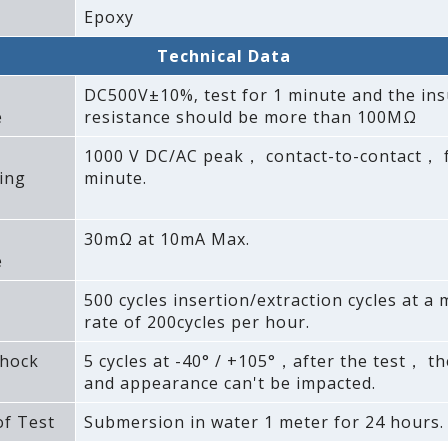
Epoxy
Technical Data
DC500V±10%‚ test for 1 minute and the ins
e
resistance should be more than 100MΩ
1000 V DC/AC peak， contact-to-contact， 
ing
minute.
30mΩ at 10mA Max.
e
500 cycles insertion/extraction cycles at 
rate of 200cycles per hour.
hock
5 cycles at -40° / +105°，after the test， th
and appearance can't be impacted.
f Test
Submersion in water 1 meter for 24 hours.