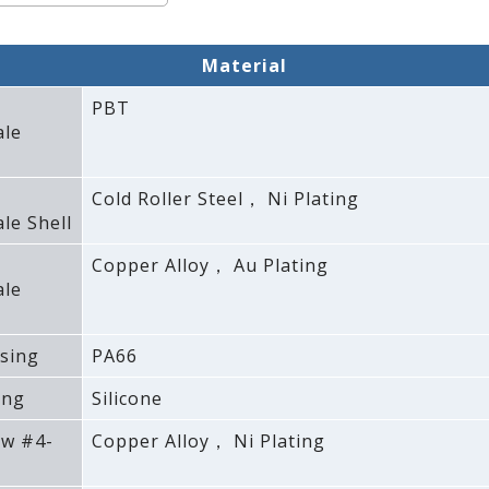
Material
PBT
ale
Cold Roller Steel， Ni Plating
le Shell
Copper Alloy， Au Plating
ale
sing
PA66
ing
Silicone
ew #4-
Copper Alloy， Ni Plating