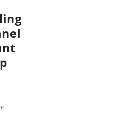
ding
anel
unt
ip
/DC