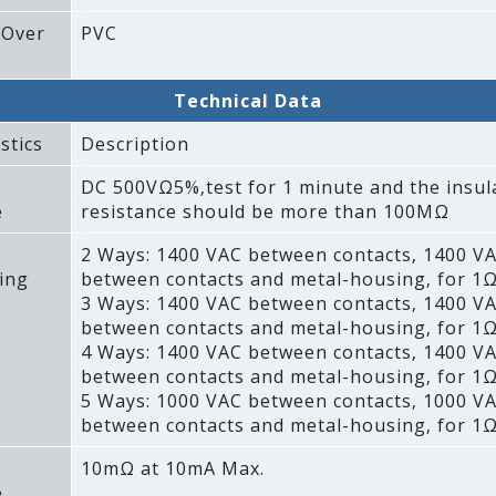
 Over
PVC
Technical Data
stics
Description
DC 500VΩ5%‚test for 1 minute and the insul
e
resistance should be more than 100MΩ
2 Ways: 1400 VAC between contacts‚ 1400 V
ing
between contacts and metal-housing‚ for 1Ω
3 Ways: 1400 VAC between contacts‚ 1400 V
between contacts and metal-housing‚ for 1Ω
4 Ways: 1400 VAC between contacts‚ 1400 V
between contacts and metal-housing‚ for 1Ω
5 Ways: 1000 VAC between contacts‚ 1000 V
between contacts and metal-housing‚ for 1Ω
10mΩ at 10mA Max.
e