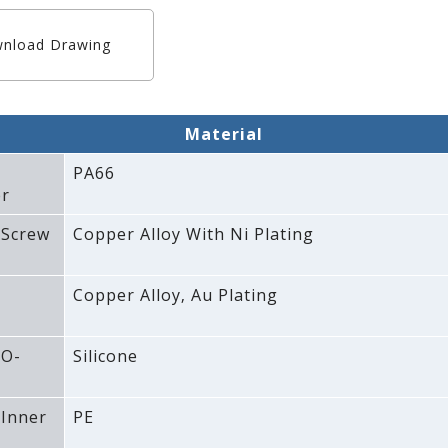
nload Drawing
Material
PA66
r
 Screw
Copper Alloy With Ni Plating
Copper Alloy‚ Au Plating
 O-
Silicone
 Inner
PE