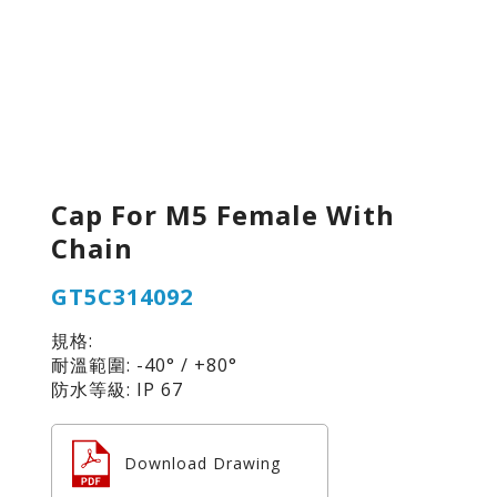
Cap For M5 Female With
Chain
GT5C314092
規格:
耐溫範圍: -40° / +80°
防水等級: IP 67
Download Drawing