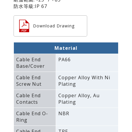
防水等級:IP 67
Download Drawing
Material
Cable End
PA66
Base/Cover
Cable End
Copper Alloy With Ni
Screw Nut
Plating
Cable End
Copper Alloy‚ Au
Contacts
Plating
Cable End O-
NBR
Ring
Cable End
TPE