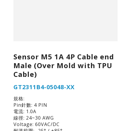
Sensor M5 1A 4P Cable end
Male (Over Mold with TPU
Cable)
GT2311B4-05048-XX
規格:
Pin針數: 4 PIN
電流: 1.0A
線徑: 24~30 AWG
Voltage: 60VAC/DC
耐溫範圍: -25° / +85°