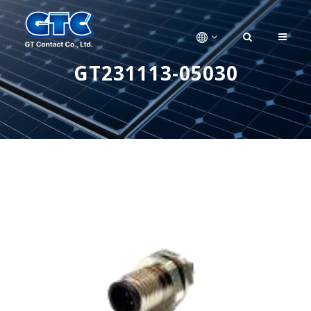
GT231113-05030