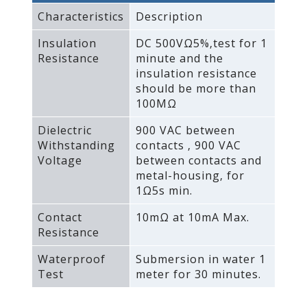
Characteristics
Description
Insulation
DC 500VΩ5%‚test for 1
Resistance
minute and the
insulation resistance
should be more than
100MΩ
Dielectric
900 VAC between
Withstanding
contacts ‚ 900 VAC
Voltage
between contacts and
metal-housing‚ for
1Ω5s min.
Contact
10mΩ at 10mA Max.
Resistance
Waterproof
Submersion in water 1
Test
meter for 30 minutes.