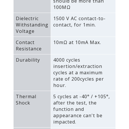
should be more than
100MΩ
Dielectric
1500 V AC contact-to-
Withstanding
contact‚ for 1min.
Voltage
Contact
10mΩ at 10mA Max.
Resistance
Durability
4000 cycles
insertion/extraction
cycles at a maximum
rate of 200cycles per
hour.
Thermal
5 cycles at -40° / +105°‚
Shock
after the test‚ the
function and
appearance can't be
impacted.