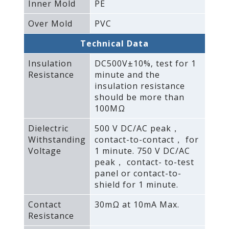
Inner Mold
PE
Over Mold
PVC
Technical Data
Insulation
DC500V±10%‚ test for 1
Resistance
minute and the
insulation resistance
should be more than
100MΩ
Dielectric
500 V DC/AC peak，
Withstanding
contact-to-contact， for
Voltage
1 minute. 750 V DC/AC
peak， contact- to-test
panel or contact-to-
shield for 1 minute.
Contact
30mΩ at 10mA Max.
Resistance