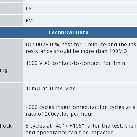
d
PE
PVC
Technical Data
DC500V±10%‚ test for 1 minute and the ins
e
resistance should be more than 100MΩ
1500 V AC contact-to-contact‚ for 1min.
ing
10mΩ at 10mA Max.
e
4000 cycles insertion/extraction cycles at
rate of 200cycles per hour.
hock
5 cycles at -40° / +105°‚ after the test‚ the
and appearance can't be impacted.