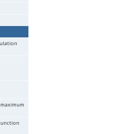
ulation
 a maximum
 function