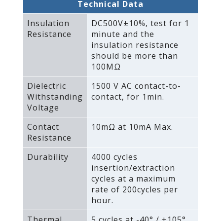
Technical Data
Insulation
DC500V±10%‚ test for 1
Resistance
minute and the
insulation resistance
should be more than
100MΩ
Dielectric
1500 V AC contact-to-
Withstanding
contact‚ for 1min.
Voltage
Contact
10mΩ at 10mA Max.
Resistance
Durability
4000 cycles
insertion/extraction
cycles at a maximum
rate of 200cycles per
hour.
Thermal
5 cycles at -40° / +105°‚