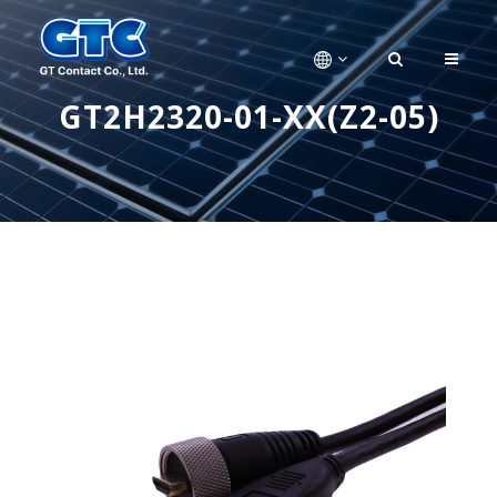
GT2H2320-01-XX(Z2-05)