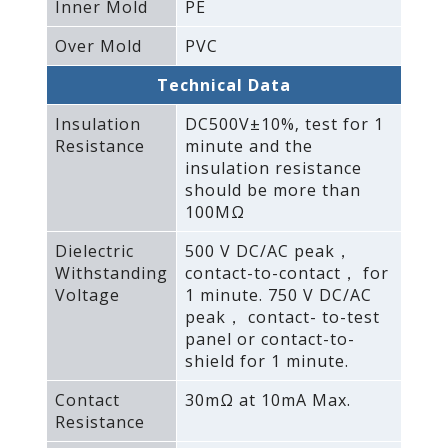
Inner Mold
PE
Over Mold
PVC
Technical Data
Insulation
DC500V±10%‚ test for 1
Resistance
minute and the
insulation resistance
should be more than
100MΩ
Dielectric
500 V DC/AC peak，
Withstanding
contact-to-contact， for
Voltage
1 minute. 750 V DC/AC
peak， contact- to-test
panel or contact-to-
shield for 1 minute.
Contact
30mΩ at 10mA Max.
Resistance