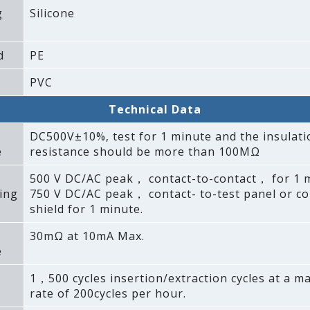
g
Silicone
d
PE
PVC
Technical Data
DC500V±10%‚ test for 1 minute and the insulati
e
resistance should be more than 100MΩ
500 V DC/AC peak， contact-to-contact， for 1 m
ing
750 V DC/AC peak， contact- to-test panel or co
shield for 1 minute.
30mΩ at 10mA Max.
e
1，500 cycles insertion/extraction cycles at a 
rate of 200cycles per hour.