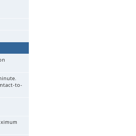
on
inute.
ntact-to-
maximum