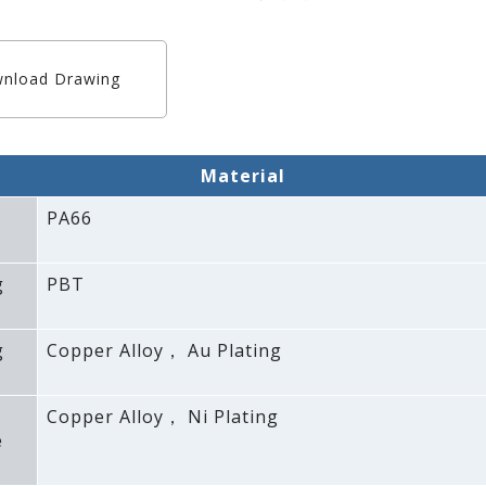
nload Drawing
Material
PA66
g
PBT
g
Copper Alloy， Au Plating
Copper Alloy， Ni Plating
e