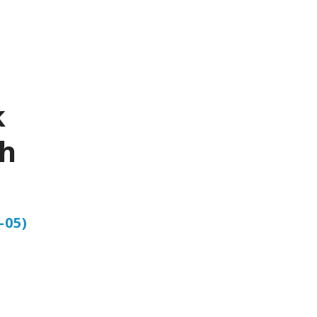
k
th
-05)