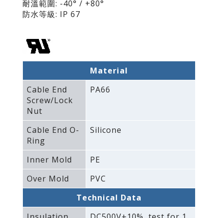
耐溫範圍: -40° / +80°
防水等級: IP 67
Material
Cable End
PA66
Screw/Lock
Nut
Cable End O-
Silicone
Ring
Inner Mold
PE
Over Mold
PVC
Technical Data
Insulation
DC500V±10%‚ test for 1