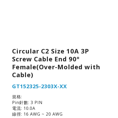
Circular C2 Size 10A 3P
Screw Cable End 90°
Female(Over-Molded with
Cable)
GT152325-2303X-XX
規格:
Pin針數: 3 PIN
電流: 10.0A
線徑: 16 AWG ~ 20 AWG