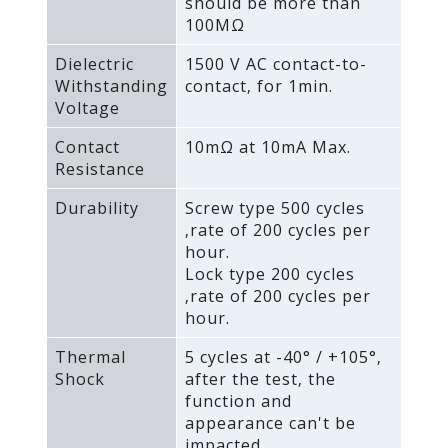
should be more than
100MΩ
Dielectric
1500 V AC contact-to-
Withstanding
contact‚ for 1min.
Voltage
Contact
10mΩ at 10mA Max.
Resistance
Durability
Screw type 500 cycles
‚rate of 200 cycles per
hour.
Lock type 200 cycles
‚rate of 200 cycles per
hour.
Thermal
5 cycles at -40° / +105°‚
Shock
after the test‚ the
function and
appearance can't be
impacted.