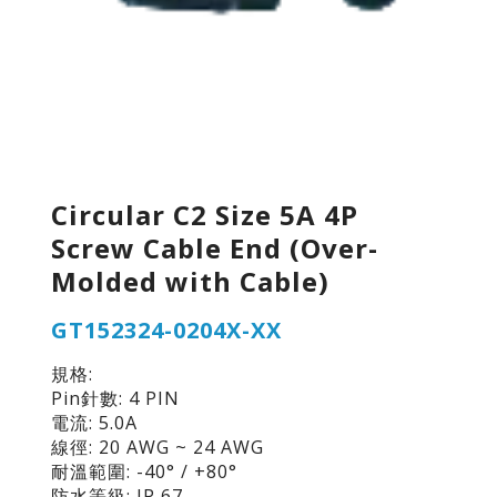
Circular C2 Size 5A 4P
Screw Cable End (Over-
Molded with Cable)
GT152324-0204X-XX
規格:
Pin針數: 4 PIN
電流: 5.0A
線徑: 20 AWG ~ 24 AWG
耐溫範圍: -40° / +80°
防水等級: IP 67