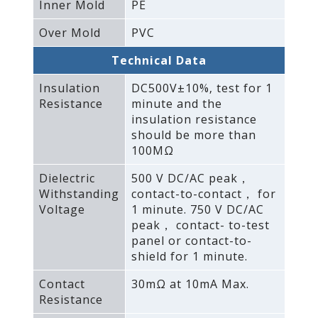
Inner Mold
PE
Over Mold
PVC
Technical Data
Insulation
DC500V±10%‚ test for 1
Resistance
minute and the
insulation resistance
should be more than
100MΩ
Dielectric
500 V DC/AC peak，
Withstanding
contact-to-contact， for
Voltage
1 minute. 750 V DC/AC
peak， contact- to-test
panel or contact-to-
shield for 1 minute.
Contact
30mΩ at 10mA Max.
Resistance