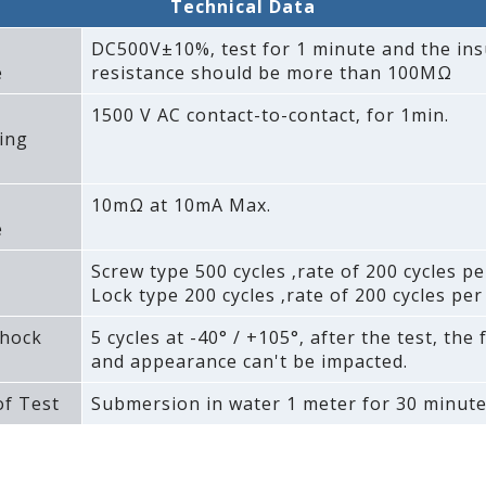
Technical Data
DC500V±10%‚ test for 1 minute and the ins
e
resistance should be more than 100MΩ
1500 V AC contact-to-contact‚ for 1min.
ing
10mΩ at 10mA Max.
e
Screw type 500 cycles ‚rate of 200 cycles pe
Lock type 200 cycles ‚rate of 200 cycles per
hock
5 cycles at -40° / +105°‚ after the test‚ the
and appearance can't be impacted.
f Test
Submersion in water 1 meter for 30 minute