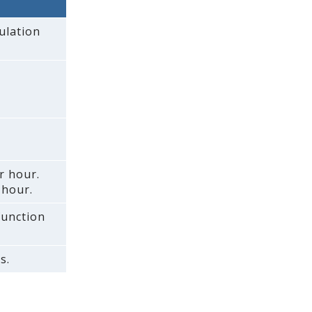
ulation
r hour.
 hour.
 function
s.