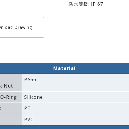
防水等級: IP 67
nload Drawing
Material
PA66
k Nut
 O-Ring
Silicone
d
PE
PVC