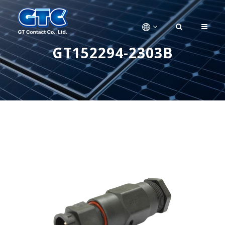
GT152294-2303B