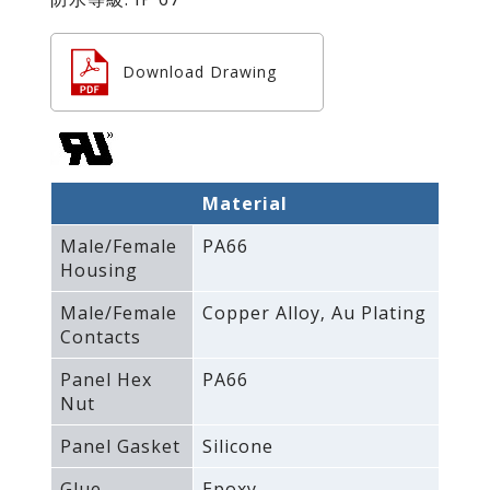
Download Drawing
Material
Male/Female
PA66
Housing
Male/Female
Copper Alloy‚ Au Plating
Contacts
Panel Hex
PA66
Nut
Panel Gasket
Silicone
Glue
Epoxy