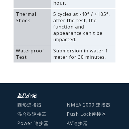
hour.
Thermal
5 cycles at -40° / +105°‚
Shock
after the test‚ the
function and
appearance can't be
impacted.
Waterproof
Submersion in water 1
Test
meter for 30 minutes.
產品介紹
圓形連接器
NMEA 2000 連接器
混合型連接器
Push Lock連接器
Power 連接器
AV連接器