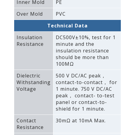
Inner Mold
PE
Over Mold
PVC
Technical Data
Insulation
DC500V±10%‚ test for 1
Resistance
minute and the
insulation resistance
should be more than
100MΩ
Dielectric
500 V DC/AC peak，
Withstanding
contact-to-contact， for
Voltage
1 minute. 750 V DC/AC
peak， contact- to-test
panel or contact-to-
shield for 1 minute.
Contact
30mΩ at 10mA Max.
Resistance