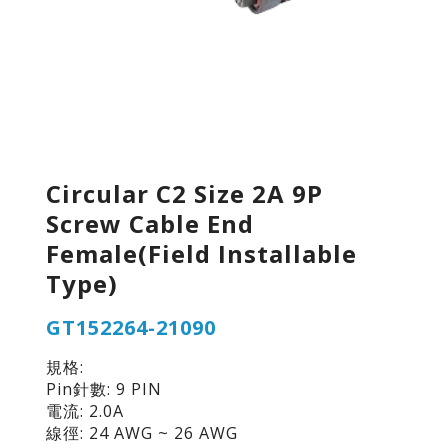
Circular C2 Size 2A 9P
Screw Cable End
Female(Field Installable
Type)
GT152264-21090
規格:
Pin針數: 9 PIN
電流: 2.0A
線徑: 24 AWG ~ 26 AWG