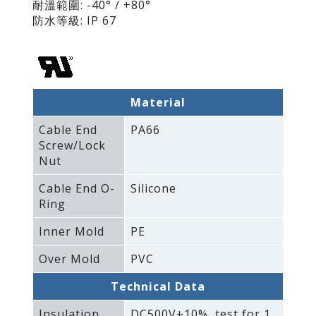
耐溫範圍: -40° / +80°
防水等級: IP 67
Material
Cable End
PA66
Screw/Lock
Nut
Cable End O-
Silicone
Ring
Inner Mold
PE
Over Mold
PVC
Technical Data
Insulation
DC500V±10%‚ test for 1