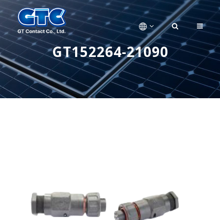
GT152264-21090