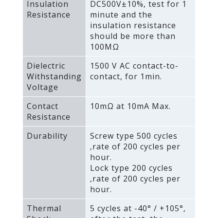
Insulation
DC500V±10%‚ test for 1
Resistance
minute and the
insulation resistance
should be more than
100MΩ
Dielectric
1500 V AC contact-to-
Withstanding
contact‚ for 1min.
Voltage
Contact
10mΩ at 10mA Max.
Resistance
Durability
Screw type 500 cycles
‚rate of 200 cycles per
hour.
Lock type 200 cycles
‚rate of 200 cycles per
hour.
Thermal
5 cycles at -40° / +105°‚