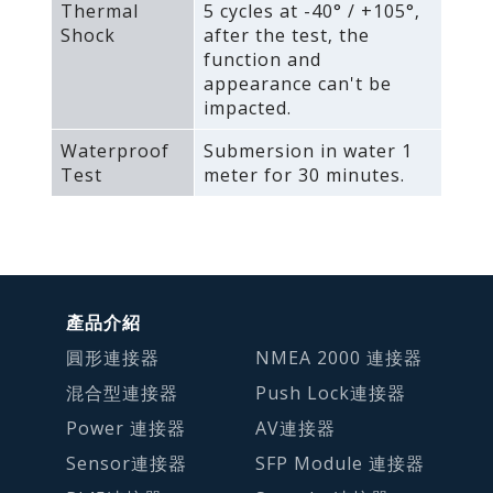
Thermal
5 cycles at -40° / +105°‚
Shock
after the test‚ the
function and
appearance can't be
impacted.
Waterproof
Submersion in water 1
Test
meter for 30 minutes.
產品介紹
圓形連接器
NMEA 2000 連接器
混合型連接器
Push Lock連接器
Power 連接器
AV連接器
Sensor連接器
SFP Module 連接器