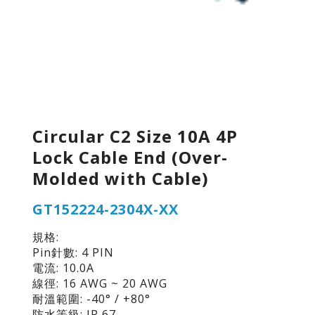
Circular C2 Size 10A 4P
Lock Cable End (Over-
Molded with Cable)
GT152224-2304X-XX
規格:
Pin針數: 4 PIN
電流: 10.0A
線徑: 16 AWG ~ 20 AWG
耐溫範圍: -40° / +80°
防水等級: IP 67