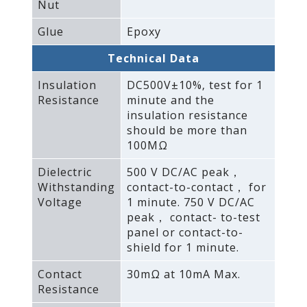
Nut
Glue
Epoxy
Technical Data
Insulation
DC500V±10%‚ test for 1
Resistance
minute and the
insulation resistance
should be more than
100MΩ
Dielectric
500 V DC/AC peak，
Withstanding
contact-to-contact， for
Voltage
1 minute. 750 V DC/AC
peak， contact- to-test
panel or contact-to-
shield for 1 minute.
Contact
30mΩ at 10mA Max.
Resistance