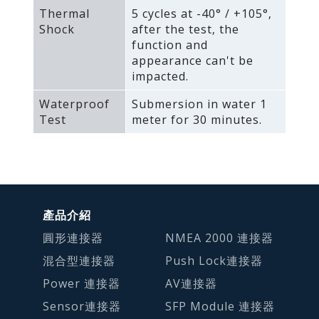
Thermal
5 cycles at -40° / +105°‚
Shock
after the test‚ the
function and
appearance can't be
impacted.
Waterproof
Submersion in water 1
Test
meter for 30 minutes.
產品介紹
圓形連接器
NMEA 2000 連接器
混合型連接器
Push Lock連接器
Power 連接器
AV連接器
Sensor連接器
SFP Module 連接器