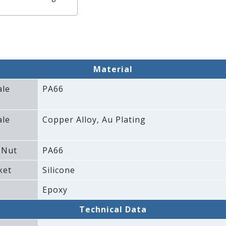
Material
ale
PA66
ale
Copper Alloy‚ Au Plating
 Nut
PA66
ket
Silicone
Epoxy
Technical Data