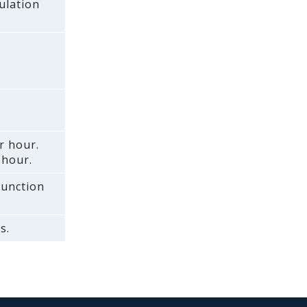
ulation
r hour.
 hour.
 function
s.