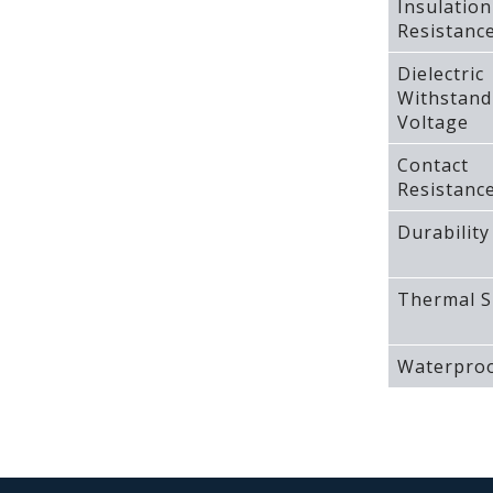
Insulation
Resistanc
Dielectric
Withstand
Voltage
Contact
Resistanc
Durability
Thermal S
Waterproo