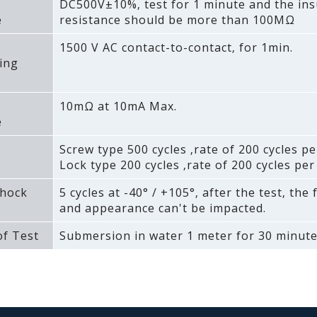
DC500V±10%‚ test for 1 minute and the ins
e
resistance should be more than 100MΩ
1500 V AC contact-to-contact‚ for 1min.
ing
10mΩ at 10mA Max.
e
Screw type 500 cycles ‚rate of 200 cycles pe
Lock type 200 cycles ‚rate of 200 cycles per
hock
5 cycles at -40° / +105°‚ after the test‚ the
and appearance can't be impacted.
f Test
Submersion in water 1 meter for 30 minute