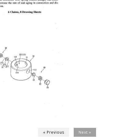
« Previous
Next »