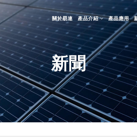
關於勗連
產品介紹
產品應用
新聞