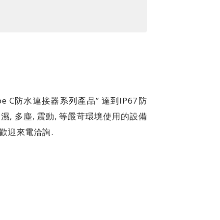
ype C防水連接器系列產品” 達到IP67防
濕, 多塵, 震動, 等嚴苛環境使用的設備
,歡迎來電洽詢.