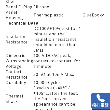
Shell
Panel O-Ring
Silicone
Panel
Thermoplastic
Glue
Epoxy
Housing
Technical Data
DC100V±10%‚test for 1
minute and the
Insulation
insulation resistance
Resistance
should be more than
5MΩ
Dielectric
100 V DC/AC peak‚
Withstanding
contact-to-contact‚ for
Voltage
1 minute.
Contact
50mΩ at 10mA Max.
Resistance
Durability
10‚000 Cycles
5 cycles at -40°C /
+105°C‚after the test‚
Thermal
the function and
Shock
appearance can't be
撥打電話
impacted.