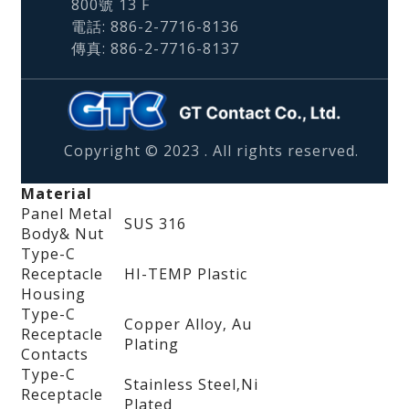
800號 13 F
電話: 886-2-7716-8136
傳真: 886-2-7716-8137
Copyright © 2023 . All rights reserved.
Material
Panel Metal
SUS 316
Body& Nut
Type-C
Receptacle
HI-TEMP Plastic
Housing
Type-C
Copper Alloy‚ Au
Receptacle
Plating
Contacts
Type-C
Stainless Steel‚Ni
Receptacle
Plated